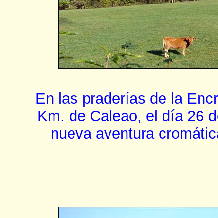
En las praderías de la Enc
Km. de Caleao, el día 26 
nueva aventura cromátic