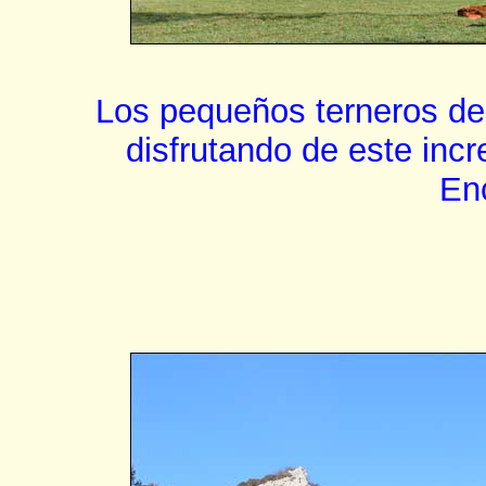
Los pequeños terneros de 
disfrutando de este incr
Enc