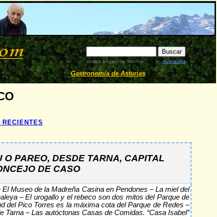
search engine by
freefind
Avanzada
Gastronomía de Asturias
CO
.
 RECIENTES
.
 O PAREO, DESDE TARNA, CAPITAL
CONCEJO DE CASO
– El Museo de la Madreña Casina en Pendones – La miel del
leya – El urogallo y el rebeco son dos mitos del Parque de
ud del Pico Torres es la máxima cota del Parque de Redes –
to de Tarna – Las autóctonas Casas de Comidas. “Casa Isabel”