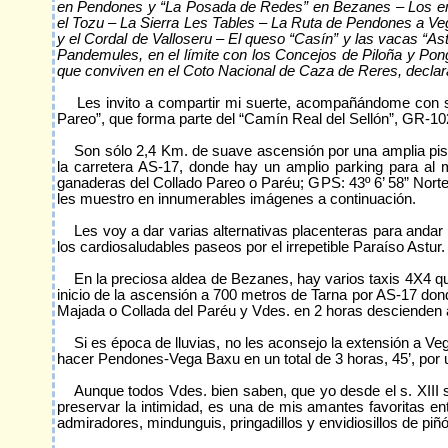
en Pendones y “La Posada de Redes” en Bezanes – Los embl
el Tozu – La Sierra Les Tables – La Ruta de Pendones a V
y el Cordal de Valloseru – El queso “Casín” y las vacas “A
Pandemules, en el límite con los Concejos de Piloña y Ponga 
que conviven en el Coto Nacional de Caza de Reres, declar
Les invito a compartir mi suerte, acompañándome con su 
Pareo”, que forma parte del “Camín Real del Sellón”, GR-102.
Son sólo 2,4 Km. de suave ascensión por una amplia pista s
la carretera AS-17, donde hay un amplio parking para al 
ganaderas del Collado Pareo o Paréu; GPS: 43º 6’ 58” Norte
les muestro en innumerables imágenes a continuación.
Les voy a dar varias alternativas placenteras para anda
los cardiosaludables paseos por el irrepetible Paraíso Astur.
En la preciosa aldea de Bezanes, hay varios taxis 4X4 q
inicio de la ascensión a 700 metros de Tarna por AS-17 donde
Majada o Collada del Paréu y Vdes. en 2 horas descienden 
Si es época de lluvias, no les aconsejo la extensión a V
hacer Pendones-Vega Baxu en un total de 3 horas, 45’, por
Aunque todos Vdes. bien saben, que yo desde el s. XIII s
preservar la intimidad, es una de mis amantes favoritas e
admiradores, mindunguis, pringadillos y envidiosillos de piñón