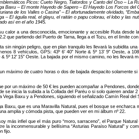
emáticos Picos: Cueto Negro, Tiatordos y Canto del Oso – La Ruta
ega Baxu – El monte Hayedo de Sapero – El Hayedo Los Forcos del Co
sturiana de los Valles o Casina” – El afortunadamente olvidado, “Em
– El águila real, el glayu, el raitán o papu colorau, el lobo y las nu
ado así en el año 1945.
calor a una desconocida, emocionante y accesible Ruta desde la a
2 que partiendo del Puerto de Tarna, llega a el Tozu, en el límite con
in ningún peligro, que en plan tranquilo les llevará la subidita una
menos 8 vehículos, GPS: 43º 6’ 40” Norte & 5º 13’ 9” Oeste, a 10
 & 5º 12’ 15” Oeste. La bajada por el mismo camino, no les llevará m
r un máximo de cuatro horas o dos de bajada despacito solamente 
ue por un máximo de 50 € les pueden acompañar a Pendones, donde V
 se inicia la subida a la Collada del Paréu o si solo quieren andar 2
a Vega Baxu y a Pendones, siguiendo el señalizado Camín Real del S
ega Baxu, que es una Maravilla Natural, pues el bosque se encharc
 una amplia y cómoda pista, que pueden ver en mi álbum nº 22.
oy más infiel que el más puro “moro, sarraceno”, el Parque Natura
ntre la inconmensurable y bellísima “Asturias Paraíso Natural” y 
 fijo.