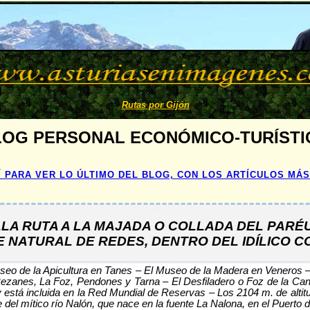
Rutas por Gijón
LOG PERSONAL ECONÓMICO-TURÍSTI
 PARA VER LO ÚLTIMO DEL BLOG, CON
LOS ARTÍCULOS MÁS
.
LA RUTA A LA MAJADA O COLLADA DEL PARÉU
 NATURAL DE REDES, DENTRO DEL IDÍLICO 
eo de la Apicultura en Tanes – El Museo de la Madera en Veneros 
ezanes, La Foz, Pendones y Tarna – El Desfiladero o Foz de la Cana
está incluida en la Red Mundial de Reservas – Los 2104 m. de altit
e del mítico río Nalón, que nace en la fuente La Nalona, en el Puer