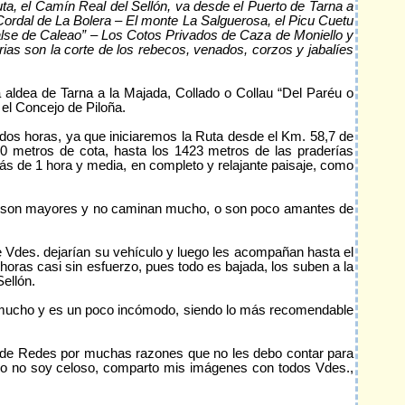
, el Camín Real del Sellón, va desde el Puerto de Tarna a
rdal de La Bolera – El monte La Salguerosa, el Picu Cuetu
balse de Caleao” – Los Cotos Privados de Caza de Moniello y
trias son la corte de los rebecos, venados, corzos y jabalíes
ldea de Tarna a la Majada, Collado o Collau “Del Paréu o
 el Concejo de Piloña.
 dos horas, ya que iniciaremos la Ruta desde el Km. 58,7 de
80 metros de cota, hasta los 1423 metros de las praderías
ás de 1 hora y media, en completo y relajante paisaje, como
si son mayores y no caminan mucho, o son poco amantes de
des. dejarían su vehículo y luego les acompañan hasta el
 horas casi sin esfuerzo, pues todo es bajada, los suben a la
ellón.
a mucho y es un poco incómodo, siendo lo más recomendable
l de Redes por muchas razones que no les debo contar para
como no soy celoso, comparto mis imágenes con todos Vdes.,