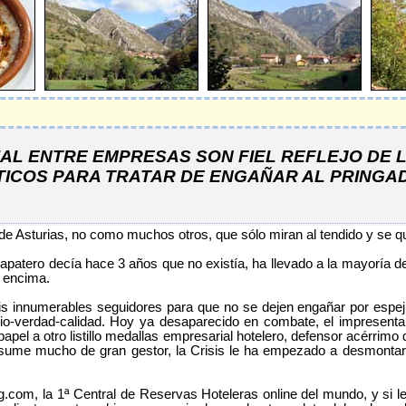
AL ENTRE EMPRESAS SON FIEL REFLEJO DE 
ICOS PARA TRATAR DE ENGAÑAR AL PRINGAD
e de Asturias, no como muchos otros, que sólo miran al tendido y se q
atero decía hace 3 años que no existía, ha llevado a la mayoría d
o encima.
 innumerables seguidores para que no se dejen engañar por espeji
ecio-verdad-calidad. Hoy ya desaparecido en combate, el impresent
apel a otro listillo medallas empresarial hotelero, defensor acérrimo
resume mucho de gran gestor, la Crisis le ha empezado a desmontar 
om, la 1ª Central de Reservas Hoteleras online del mundo, y si lee